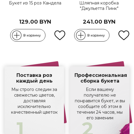
Букет из 15 роз Кандела
Шляпная коробка
"Джульетта Пинк"
129.00 BYN
241.00 BYN
В корзину
В корзину
Поставка роз
Профессиональная
каждый день
сборка букета
Мы строго следим за
Если вашему
свежестью цветов,
получателю не
доставляя
понравится букет, и вы
исключительно
сообщите об этом в
качественный цветок
течении 24 часов, мы
его заменим
1
2