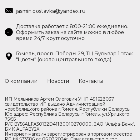
jasmin.dostavka@yandex.ru
Доставка работает с 8:00-21:00 ежедневно.
Оформить заказ на сайте можно в любое
время 24/7 круглосуточно
Гомель, просп. Победы 29, ТЦ Бульвар 1 этаж
"Цветы" (около центрального входа)
О компании
Новости
Контакты
ИП Мельников Артем Олегович УНП 491628037
свидетельство ИП выдано Администрацией
новобелицкого района г.Гомеля, Республики Беларусь.
Юр.адрес: Республика Беларусь, г.Гомель, ул.Урицкого
75/55
Р/С BY56ALFA30132D41180010270000, ЗАО "Альфа-Банк",
БИК ALFABY2X
Интернет-магазин зарегистрирован в торговом реестре
РБ № 573586 от 06.02.2024г. Свидетельство о гос.