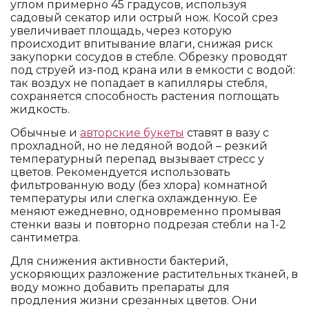
углом примерно 45 градусов, используя
садовый секатор или острый нож. Косой срез
увеличивает площадь, через которую
происходит впитывание влаги, снижая риск
закупорки сосудов в стебле. Обрезку проводят
под струей из-под крана или в емкости с водой:
так воздух не попадает в капилляры стебля,
сохраняется способность растения поглощать
жидкость.
Обычные и
авторские букеты
ставят в вазу с
прохладной, но не ледяной водой – резкий
температурный перепад вызывает стресс у
цветов. Рекомендуется использовать
фильтрованную воду (без хлора) комнатной
температуры или слегка охлажденную. Ее
меняют ежедневно, одновременно промывая
стенки вазы и повторно подрезая стебли на 1-2
сантиметра.
Для снижения активности бактерий,
ускоряющих разложение растительных тканей, в
воду можно добавить препараты для
продления жизни срезанных цветов. Они