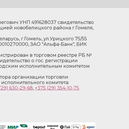
егович УНП 491628037 свидетельство
ией новобелицкого района г.Гомеля,
ларусь, г.Гомель, ул.Урицкого 75/55
0010270000, ЗАО "Альфа-Банк", БИК
истрирован в торговом реестре РБ №
Свидетельство о гос. регистрации
родским исполнительным комитетом
тора организации торговли
 исполнительного комитета:
(29) 630-29-68
,
+375 (29) 354-10-75