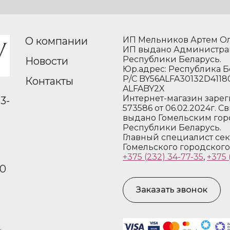
О компании
ИП Мельников Артем Ол
ИП выдано Администрац
Республики Беларусь.
Новости
Юр.адрес: Республика Бе
Р/С BY56ALFA30132D4118
Контакты
ALFABY2X
Интернет-магазин зарег
3-
573586 от 06.02.2024г. 
выдано Гомельским го
Республики Беларусь.
Главный специалист сек
Гомельского городского
+375 (232) 34-77-35
,
+375 
00
Заказать звонок