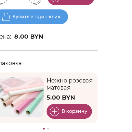
Ромашки
Тюльпаны
Купить в один клик
Упаковка
Хризантемы
ена:
8.00 BYN
Эустомы
паковка
Нежно розовая
матовая
5.00 BYN
В корзину