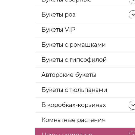
35 роз
Букет сборный с
41 роза
эустомой
Букеты роз
5 роз
Букеты с герберой
Букеты VIP
51 роза
Букеты с гортензией
55 роз
Букеты с диантусом
Букеты с ромашками
7 роз
Букеты с ирисами
75 роз
Букеты с пионами
Букеты с гипсофилой
9 роз
Букеты с хризантемой
Пионовидные розы
Авторские букеты
Букеты с тюльпанами
В коробках-корзинах
Комнатные растения