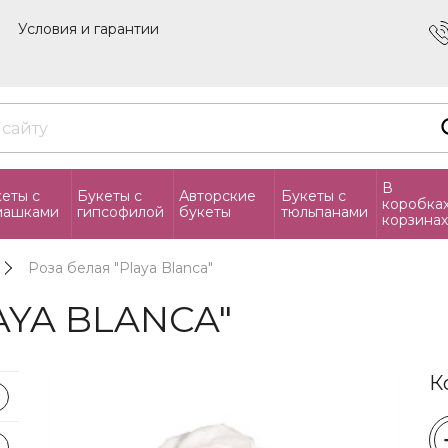
Условия и гарантии
В
еты с
Букеты с
Авторские
Букеты с
коробках
машками
гипсофилой
букеты
тюльпанами
корзина
сердце
Роза белая "Playa Blanca"
Цветы в
AYA BLANCA"
Цветы в
Цветы в
пионам
К
Цветы в